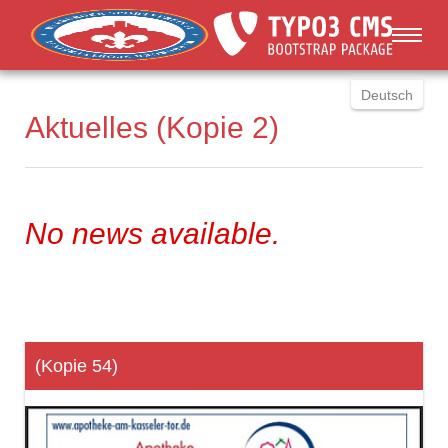
You are here:
Skip to main content
Deutsch
Aktuelles (Kopie 2)
English
Russki
Polish
Türkçe
No news available.
Español
العربية
(Kopie 54)