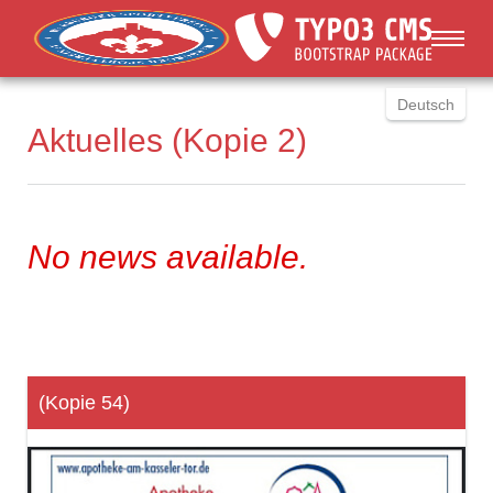
You are here:
Skip to main content
Deutsch
Aktuelles (Kopie 2)
English
Russki
Polish
Türkçe
No news available.
Español
العربية
(Kopie 54)