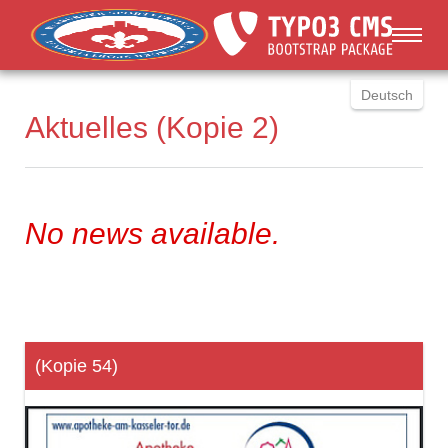
You are here:
Skip to main content
Deutsch
Aktuelles (Kopie 2)
English
Russki
Polish
Türkçe
No news available.
Español
العربية
(Kopie 54)