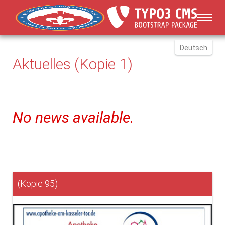
You are here:
Skip to main content
Deutsch
Aktuelles (Kopie 1)
English
Russki
Polish
Türkçe
No news available.
Español
العربية
(Kopie 95)