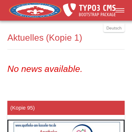
You are here:
Skip to main content
Deutsch
Aktuelles (Kopie 1)
English
Russki
Polish
Türkçe
No news available.
Español
العربية
(Kopie 95)