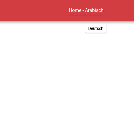
(current)
Home - Arabisch
Deutsch
English
Russki
Polish
Türkçe
Español
العربية